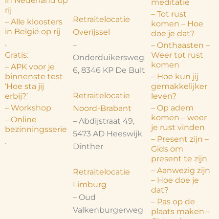
in Nederland op
meditatie
rij
– Tot rust
Retraitelocatie
– Alle kloosters
komen – Hoe
in België op rij
Overijssel
doe je dat?
.
–
– Onthaasten –
Gratis:
Weer tot rust
Onderduikersweg
komen
– APK voor je
6, 8346 KP De Bult
binnenste test
– Hoe kun jij
‘Hoe sta jij
gemakkelijker
Retraitelocatie
erbij?’
leven?
– Workshop
– Op adem
Noord-Brabant
komen – weer
– Online
– Abdijstraat 49,
je rust vinden
bezinningsserie
5473 AD Heeswijk
– Present zijn –
.
Dinther
Gids om
present te zijn
– Aanwezig zijn
Retraitelocatie
– Hoe doe je
Limburg
dat?
– Oud
– Pas op de
Valkenburgerweg
plaats maken –