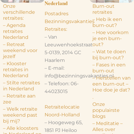
Nederland
Onze
Burn-out
verschillende
retraites
Postadres
retraites:
– Heb ik een
Bezinningsvakanties
– Agenda
burn-out?
Retraites:
retraites
– Hoe voorkom
– Van
Nederland
je een burn-
– Retreat
out?
Leeuwenhoekstraat
weekend voor
– Wat te doen
5-0139, 2014 GC
jezelf
bij burn-out?
Haarlem
– Klooster
– Fases in een
– E-mail:
retraites in
burn-out
Nederland
info@bezinningsvakanties.nl
– Herstellen van
– Stilte retraites
– Telefoon: 06-
een burn-out –
in Nederland
Hoe doe je dat?
44023015
– Retraite aan
.
zee
Onze
Retraitelocatie
– Welk retraite
populairste
Noord-Holland
weekend past
blogs
bij mij?
– Hoogeweg 65,
– Meditatie –
– Alle kloosters
Alles over
1851 PJ Heiloo