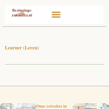
Ga
naar
de
inhoud
Learner (Leren)
Onze retraites in