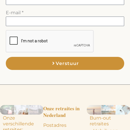
E-mail *
Verstuur
A
l
t
e
r
Onze retraites in
n
Nederland
Onze
Burn-out
a
verschillende
retraites
Postadres
retraites: