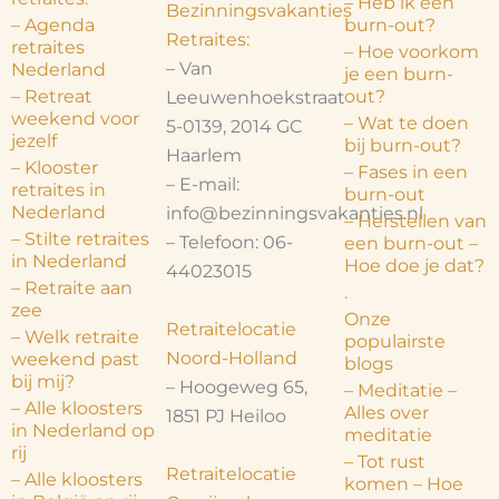
– Heb ik een
t
Bezinningsvakanties
– Agenda
burn-out?
i
Retraites:
retraites
– Hoe voorkom
v
– Van
Nederland
je een burn-
– Retreat
out?
Leeuwenhoekstraat
e
weekend voor
– Wat te doen
5-0139, 2014 GC
:
jezelf
bij burn-out?
Haarlem
– Klooster
– Fases in een
– E-mail:
retraites in
burn-out
Nederland
info@bezinningsvakanties.nl
– Herstellen van
– Stilte retraites
– Telefoon: 06-
een burn-out –
in Nederland
Hoe doe je dat?
44023015
– Retraite aan
.
zee
Onze
Retraitelocatie
– Welk retraite
populairste
Noord-Holland
weekend past
blogs
bij mij?
– Hoogeweg 65,
– Meditatie –
– Alle kloosters
Alles over
1851 PJ Heiloo
in Nederland op
meditatie
rij
– Tot rust
Retraitelocatie
– Alle kloosters
komen – Hoe