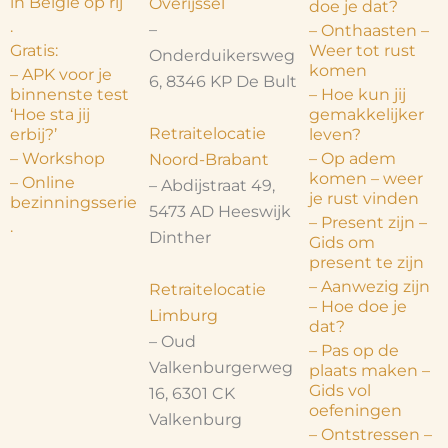
in België op rij
Overijssel
doe je dat?
.
–
– Onthaasten –
Gratis:
Weer tot rust
Onderduikersweg
komen
– APK voor je
6, 8346 KP De Bult
binnenste test
– Hoe kun jij
‘Hoe sta jij
gemakkelijker
Retraitelocatie
erbij?’
leven?
– Workshop
– Op adem
Noord-Brabant
komen – weer
– Online
– Abdijstraat 49,
je rust vinden
bezinningsserie
5473 AD Heeswijk
– Present zijn –
.
Dinther
Gids om
present te zijn
– Aanwezig zijn
Retraitelocatie
– Hoe doe je
Limburg
dat?
– Oud
– Pas op de
Valkenburgerweg
plaats maken –
Gids vol
16, 6301 CK
oefeningen
Valkenburg
– Ontstressen –