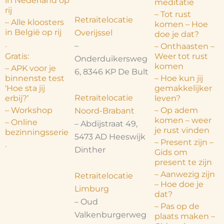
in Nederland op
meditatie
rij
– Tot rust
Retraitelocatie
– Alle kloosters
komen – Hoe
in België op rij
Overijssel
doe je dat?
.
–
– Onthaasten –
Gratis:
Weer tot rust
Onderduikersweg
komen
– APK voor je
6, 8346 KP De Bult
binnenste test
– Hoe kun jij
‘Hoe sta jij
gemakkelijker
Retraitelocatie
erbij?’
leven?
– Workshop
– Op adem
Noord-Brabant
komen – weer
– Online
– Abdijstraat 49,
je rust vinden
bezinningsserie
5473 AD Heeswijk
– Present zijn –
.
Dinther
Gids om
present te zijn
– Aanwezig zijn
Retraitelocatie
– Hoe doe je
Limburg
dat?
– Oud
– Pas op de
Valkenburgerweg
plaats maken –