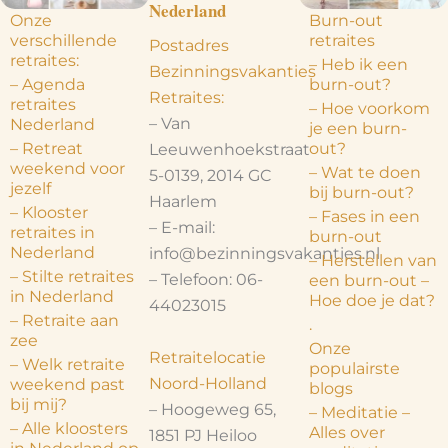
Nederland
Onze
Burn-out
verschillende
retraites
Postadres
retraites:
– Heb ik een
Bezinningsvakanties
– Agenda
burn-out?
Retraites:
retraites
– Hoe voorkom
– Van
Nederland
je een burn-
– Retreat
out?
Leeuwenhoekstraat
weekend voor
– Wat te doen
5-0139, 2014 GC
jezelf
bij burn-out?
Haarlem
– Klooster
– Fases in een
– E-mail:
retraites in
burn-out
Nederland
info@bezinningsvakanties.nl
– Herstellen van
– Stilte retraites
– Telefoon: 06-
een burn-out –
in Nederland
Hoe doe je dat?
44023015
– Retraite aan
.
zee
Onze
Retraitelocatie
– Welk retraite
populairste
Noord-Holland
weekend past
blogs
bij mij?
– Hoogeweg 65,
– Meditatie –
– Alle kloosters
Alles over
1851 PJ Heiloo