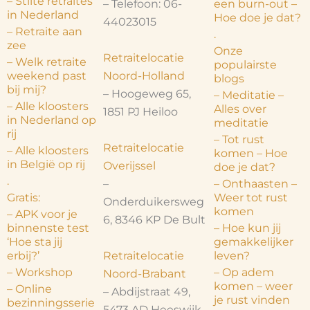
– Stilte retraites
– Telefoon: 06-
een burn-out –
in Nederland
Hoe doe je dat?
44023015
– Retraite aan
.
zee
Onze
Retraitelocatie
– Welk retraite
populairste
Noord-Holland
weekend past
blogs
bij mij?
– Hoogeweg 65,
– Meditatie –
– Alle kloosters
Alles over
1851 PJ Heiloo
in Nederland op
meditatie
rij
– Tot rust
Retraitelocatie
– Alle kloosters
komen – Hoe
in België op rij
Overijssel
doe je dat?
.
–
– Onthaasten –
Gratis:
Weer tot rust
Onderduikersweg
komen
– APK voor je
6, 8346 KP De Bult
binnenste test
– Hoe kun jij
‘Hoe sta jij
gemakkelijker
Retraitelocatie
erbij?’
leven?
– Workshop
– Op adem
Noord-Brabant
komen – weer
– Online
– Abdijstraat 49,
je rust vinden
bezinningsserie
5473 AD Heeswijk