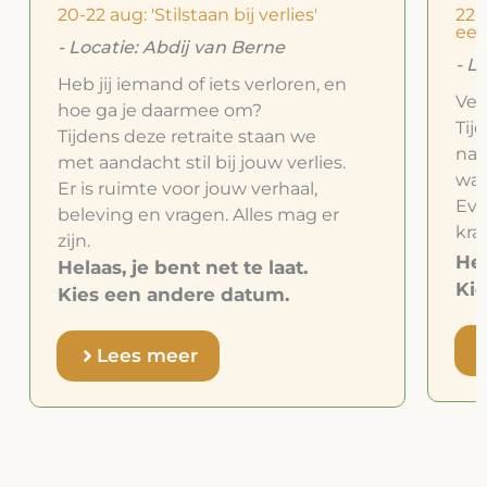
20-22 aug: 'Stilstaan bij verlies'
22-
een
- Locatie: Abdij van Berne
- L
Heb jij iemand of iets verloren, en
Ver
hoe ga je daarmee om?
Tij
Tijdens deze retraite staan we
naar
met aandacht stil bij jouw verlies.
wat
Er is ruimte voor jouw verhaal,
Eve
beleving en vragen. Alles mag er
kra
zijn.
Hel
Helaas, je bent net te laat.
Kie
Kies een andere datum.
Lees meer