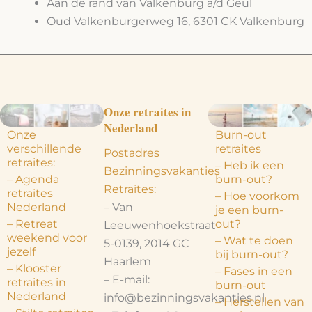
Aan de rand van Valkenburg a/d Geul
Oud Valkenburgerweg 16, 6301 CK Valkenburg
Onze retraites in
Nederland
Onze
Burn-out
verschillende
retraites
Postadres
retraites:
– Heb ik een
Bezinningsvakanties
– Agenda
burn-out?
Retraites:
retraites
– Hoe voorkom
– Van
Nederland
je een burn-
– Retreat
out?
Leeuwenhoekstraat
weekend voor
– Wat te doen
5-0139, 2014 GC
jezelf
bij burn-out?
Haarlem
– Klooster
– Fases in een
– E-mail:
retraites in
burn-out
Nederland
info@bezinningsvakanties.nl
– Herstellen van