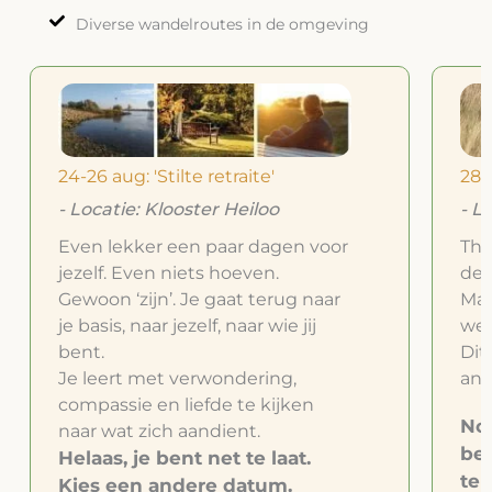
Diverse wandelroutes in de omgeving
24-26 aug: 'Stilte retraite'
28-
- Locatie: Klooster Heiloo
- L
Even lekker een paar dagen voor
Thu
jezelf. Even niets hoeven.
dez
Gewoon ‘zijn’. Je gaat terug naar
Mar
je basis, naar jezelf, naar wie jij
wee
bent.
Dit 
Je leert met verwondering,
and
compassie en liefde te kijken
Nog
naar wat zich aandient.
bes
Helaas, je bent net te laat.
te 
Kies een andere datum.