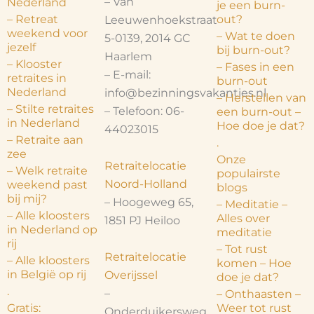
– Van
Nederland
je een burn-
– Retreat
out?
Leeuwenhoekstraat
weekend voor
– Wat te doen
5-0139, 2014 GC
jezelf
bij burn-out?
Haarlem
– Klooster
– Fases in een
– E-mail:
retraites in
burn-out
Nederland
info@bezinningsvakanties.nl
– Herstellen van
– Stilte retraites
– Telefoon: 06-
een burn-out –
in Nederland
Hoe doe je dat?
44023015
– Retraite aan
.
zee
Onze
Retraitelocatie
– Welk retraite
populairste
Noord-Holland
weekend past
blogs
bij mij?
– Hoogeweg 65,
– Meditatie –
– Alle kloosters
Alles over
1851 PJ Heiloo
in Nederland op
meditatie
rij
– Tot rust
Retraitelocatie
– Alle kloosters
komen – Hoe
in België op rij
Overijssel
doe je dat?
.
–
– Onthaasten –
Gratis:
Weer tot rust
Onderduikersweg