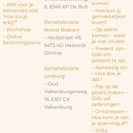
komen
– APK voor je
6, 8346 KP De Bult
binnenste test
– Hoe kun jij
‘Hoe sta jij
gemakkelijker
Retraitelocatie
erbij?’
leven?
– Workshop
– Op adem
Noord-Brabant
komen – weer
– Online
– Abdijstraat 49,
je rust vinden
bezinningsserie
5473 AD Heeswijk
– Present zijn –
.
Dinther
Gids om
present te zijn
– Aanwezig zijn
Retraitelocatie
– Hoe doe je
Limburg
dat?
– Oud
– Pas op de
Valkenburgerweg
plaats maken –
Gids vol
16, 6301 CK
oefeningen
Valkenburg
– Ontstressen –
Hoe kom je van
je spanning af?
– Stilte