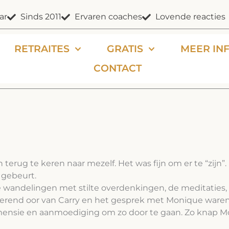
ar
Sinds 2011
Ervaren coaches
Lovende reacties
RETRAITES
GRATIS
MEER IN
CONTACT
 terug te keren naar mezelf. Het was fijn om er te “zij
n gebeurt.
e wandelingen met stilte overdenkingen, de meditaties
sterend oor van Carry en het gesprek met Monique waren
ensie en aanmoediging om zo door te gaan. Zo knap Moni