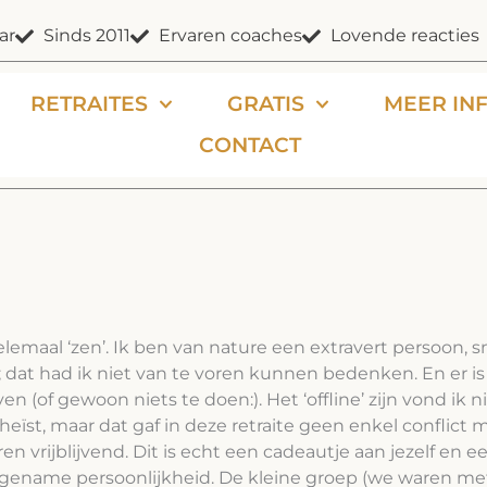
ar
Sinds 2011
Ervaren coaches
Lovende reacties
RETRAITES
GRATIS
MEER IN
CONTACT
helemaal ‘zen’. Ik ben van nature een extravert persoon, s
dat had ik niet van te voren kunnen bedenken. En er is
ven (of gewoon niets te doen:). Het ‘offline’ zijn vond ik n
heïst, maar dat gaf in deze retraite geen enkel conflict
ren vrijblijvend. Dit is echt een cadeautje aan jezelf en 
gename persoonlijkheid. De kleine groep (we waren met 8