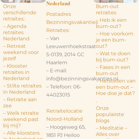
Nederland
Onze
Burn-out
verschillende
retraites
Postadres
retraites:
– Heb ik een
Bezinningsvakanties
– Agenda
burn-out?
Retraites:
retraites
– Hoe voorkom
– Van
Nederland
je een burn-
– Retreat
out?
Leeuwenhoekstraat
weekend voor
– Wat te doen
5-0139, 2014 GC
jezelf
bij burn-out?
Haarlem
– Klooster
– Fases in een
– E-mail:
retraites in
burn-out
Nederland
info@bezinningsvakanties.nl
– Herstellen van
– Stilte retraites
– Telefoon: 06-
een burn-out –
in Nederland
Hoe doe je dat?
44023015
– Retraite aan
.
zee
Onze
Retraitelocatie
– Welk retraite
populairste
Noord-Holland
weekend past
blogs
bij mij?
– Hoogeweg 65,
– Meditatie –
– Alle kloosters
Alles over
1851 PJ Heiloo