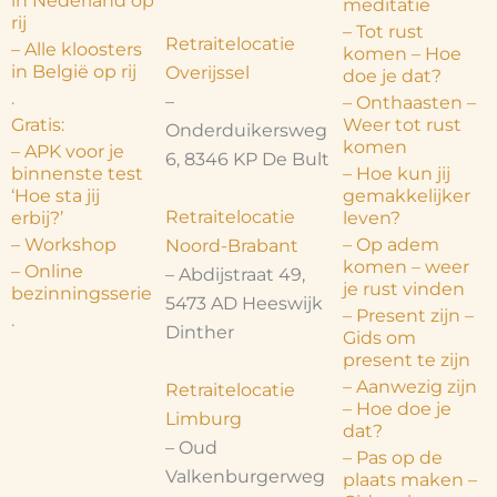
in Nederland op
meditatie
rij
– Tot rust
Retraitelocatie
– Alle kloosters
komen – Hoe
in België op rij
Overijssel
doe je dat?
.
–
– Onthaasten –
Gratis:
Weer tot rust
Onderduikersweg
komen
– APK voor je
6, 8346 KP De Bult
binnenste test
– Hoe kun jij
‘Hoe sta jij
gemakkelijker
Retraitelocatie
erbij?’
leven?
– Workshop
– Op adem
Noord-Brabant
komen – weer
– Online
– Abdijstraat 49,
je rust vinden
bezinningsserie
5473 AD Heeswijk
– Present zijn –
.
Dinther
Gids om
present te zijn
– Aanwezig zijn
Retraitelocatie
– Hoe doe je
Limburg
dat?
– Oud
– Pas op de
Valkenburgerweg
plaats maken –