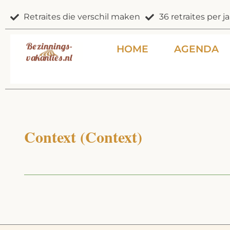
Ga
Retraites die verschil maken
36 retraites per ja
naar
de
inhoud
HOME
AGENDA
Context (Context)