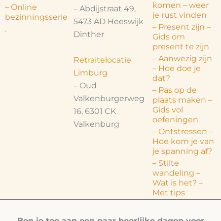
komen – weer
– Online
– Abdijstraat 49,
je rust vinden
bezinningsserie
5473 AD Heeswijk
– Present zijn –
.
Dinther
Gids om
present te zijn
– Aanwezig zijn
Retraitelocatie
– Hoe doe je
Limburg
dat?
– Oud
– Pas op de
Valkenburgerweg
plaats maken –
Gids vol
16, 6301 CK
oefeningen
Valkenburg
– Ontstressen –
Hoe kom je van
je spanning af?
– Stilte
wandeling –
Wat is het? –
Met tips
Ben je toe aan een paar heerlijke dagen voor