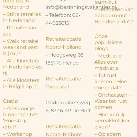
retraites in
burn-out
Nederland
info@bezinningsvakanties.nl
– Herstellen van
– Stilte retraites
– Telefoon: 06-
een burn-out –
in Nederland
Hoe doe je dat?
44023015
– Retraite aan
.
zee
Onze
Retraitelocatie
– Welk retraite
populairste
Noord-Holland
weekend past
blogs
bij mij?
– Hoogeweg 65,
– Meditatie –
– Alle kloosters
Alles over
1851 PJ Heiloo
in Nederland op
meditatie
rij
– Tot rust
Retraitelocatie
– Alle kloosters
komen – Hoe
in België op rij
Overijssel
doe je dat?
.
–
– Onthaasten –
Gratis:
Weer tot rust
Onderduikersweg
komen
– APK voor je
6, 8346 KP De Bult
binnenste test
– Hoe kun jij
‘Hoe sta jij
gemakkelijker
Retraitelocatie
erbij?’
leven?
– Workshop
– Op adem
Noord-Brabant