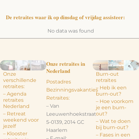
De retraites waar ik op dinsdag of vrijdag assisteer:
No data was found
Onze retraites in
Nederland
Onze
Burn-out
verschillende
retraites
Postadres
retraites:
– Heb ik een
Bezinningsvakanties
– Agenda
burn-out?
Retraites:
retraites
– Hoe voorkom
– Van
Nederland
je een burn-
– Retreat
out?
Leeuwenhoekstraat
weekend voor
– Wat te doen
5-0139, 2014 GC
jezelf
bij burn-out?
Haarlem
– Klooster
– Fases in een
– E-mail: