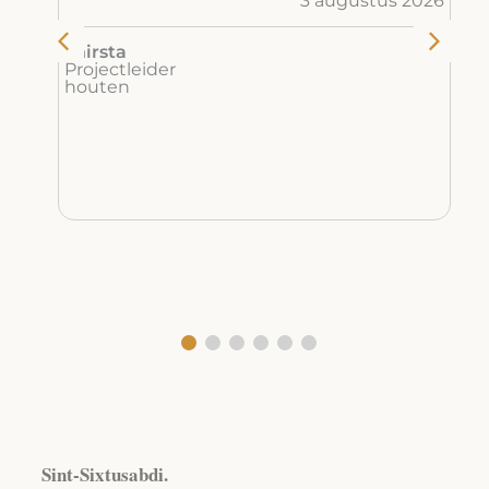
3 augustus 2026
P
deze
D
chirsta
Projectleider
houten
t op
nd
dere
2026
Sint-Sixtusabdi.