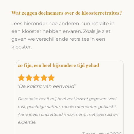
Wat zeggen deelnemers over de kloosterretraites?
Lees hieronder hoe anderen hun retraite in
een klooster hebben ervaren. Zoals je ziet
geven we verschillende retraites in een
klooster.
zo fijn, een heel bijzondere tijd gehad
J
b
'De kracht van eenvoud'
'
de
De retraite heeft mij heel veel inzicht gegeven. Veel
H
was
rust, prachtige natuur, mooie momenten gebracht.
eer
Arine is een ontzettend mooi mens, met veel rust en
e
expertise.