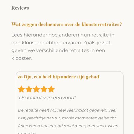
Reviews
Wat zeggen deelnemers over de kloosterretraites?
Lees hieronder hoe anderen hun retraite in
een klooster hebben ervaren. Zoals je ziet
geven we verschillende retraites in een
klooster.
zo fijn, een heel bijzondere tijd gehad
J
b
'De kracht van eenvoud'
'
de
De retraite heeft mij heel veel inzicht gegeven. Veel
H
was
rust, prachtige natuur, mooie momenten gebracht.
eer
Arine is een ontzettend mooi mens, met veel rust en
e
expertise.