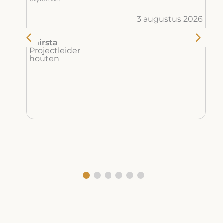
3 augustus 2026
P
deze
D
chirsta
Projectleider
houten
t op
nd
dere
2026