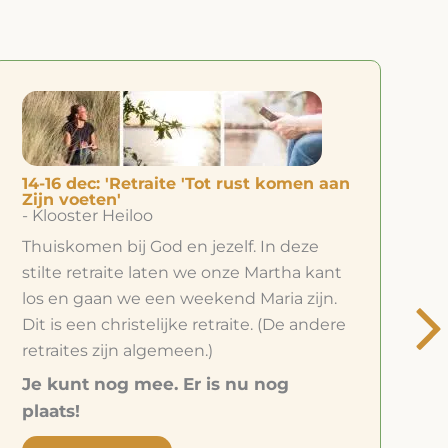
23-25 nov: 'Stilte retraite 'De weg naar
binnen'
- Klooster Heiloo
Even lekker een paar dagen voor jezelf.
Even niets hoeven. Gewoon ‘zijn’. Je gaat
terug naar je basis, naar jezelf, naar wie jij
bent.
Je leert met verwondering, compassie
en liefde te kijken naar wat zich
aandient.
Je kunt nog mee. Er is nu nog