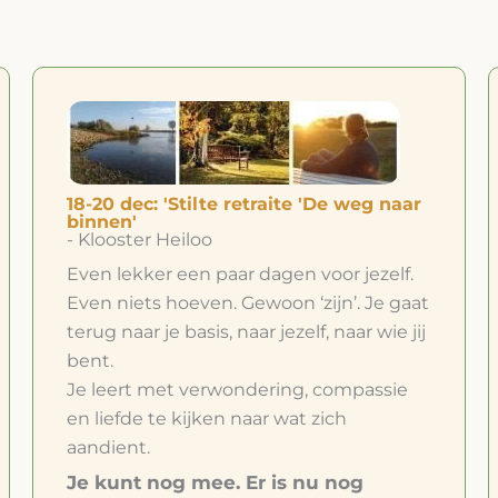
14-16 dec: 'Retraite 'Tot rust komen aan
Zijn voeten'
- Klooster Heiloo
Thuiskomen bij God en jezelf. In deze
stilte retraite laten we onze Martha kant
los en gaan we een weekend Maria zijn.
Dit is een christelijke retraite. (De andere
retraites zijn algemeen.)
Je kunt nog mee. Er is nu nog
plaats!