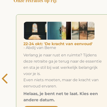
Onze retraites op rij:
18-20 dec: 'Stilte retraite 'De weg naar
binnen'
- Klooster Heiloo
Even lekker een paar dagen voor jezelf.
tie
Even niets hoeven. Gewoon ‘zijn’. Je gaat
terug naar je basis, naar jezelf, naar wie jij
bent.
n
Je leert met verwondering, compassie
en liefde te kijken naar wat zich
aandient.
Je kunt nog mee. Er is nu nog