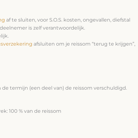
ng
af te sluiten, voor S.O.S. kosten, ongevallen, diefstal
eelnemer is zelf verantwoordelijk.
ijk.
gsverzekering
afsluiten om je reissom “terug te krijgen”,
n de termijn (een deel van) de reissom verschuldigd.
rek: 100 % van de reissom