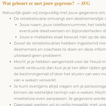
Wat gebeurt er met jouw gegevens? – AVG
Natuurlijk gaan wij zorgvuldig met jouw gegevens om.
De retraitelocatie ontvangt een deelnemerslijst 
Jouw naam, jouw telefoonnummer, het telef
eventuele dieetwensen en bijzonderheden di
Jouw e-mailadres staat bewust niet op de dee
Zowel de retraitelocaties hebben ingestemd me
deelnemers en coachees te doen en deze informat
uiteraard geen probleem.
Mocht je je hebben aangemeld voor de ‘Houd me 
wordt verstuurd, dan kun je je ten allen tijden 
de bezinningsmail of door het sturen van een mai
van 4 weken verwerkt.
Je kunt overigens altijd vragen om je persoonsge
binnen de wettelijke termijn van 4 weken. Moch
moeiteloos even aanpassen. Je gegevens worden 
Daarnaast werken wij zo veilig mogelijk; met u