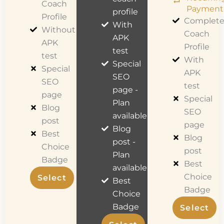
Coach
Payment
profile
Profile
Complet
With
Without
Coach
APK
APK
Profile
test
test
With
Special
Special
APK
SEO
SEO
test
page -
page
Special
Plan
Blog
SEO
available
post
page
Blog
Best
Blog
post -
Choice
post
Plan
Badge
Best
available
Choice
Select
Best
Badge
Choice
Badge
Select