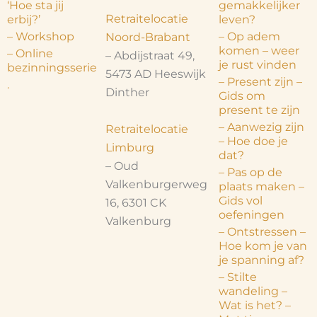
‘Hoe sta jij
gemakkelijker
Retraitelocatie
erbij?’
leven?
– Workshop
– Op adem
Noord-Brabant
komen – weer
– Online
– Abdijstraat 49,
je rust vinden
bezinningsserie
5473 AD Heeswijk
– Present zijn –
.
Dinther
Gids om
present te zijn
– Aanwezig zijn
Retraitelocatie
– Hoe doe je
Limburg
dat?
– Oud
– Pas op de
Valkenburgerweg
plaats maken –
Gids vol
16, 6301 CK
oefeningen
Valkenburg
– Ontstressen –
Hoe kom je van
je spanning af?
– Stilte
wandeling –
Wat is het? –