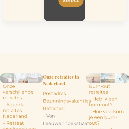
Select
Onze retraites in
Nederland
Onze
Burn-out
verschillende
retraites
Postadres
retraites:
– Heb ik een
Bezinningsvakanties
– Agenda
burn-out?
Retraites:
retraites
– Hoe voorkom
– Van
Nederland
je een burn-
– Retreat
out?
Leeuwenhoekstraat
weekend voor