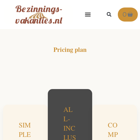
Ga
naar
Win
0
de
inhoud
Pricing plan
AL
L-
SIM
CO
INC
PLE
MP
LUS