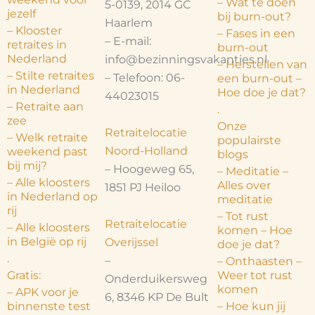
– Wat te doen
5-0139, 2014 GC
jezelf
bij burn-out?
Haarlem
– Klooster
– Fases in een
– E-mail:
retraites in
burn-out
Nederland
info@bezinningsvakanties.nl
– Herstellen van
– Stilte retraites
– Telefoon: 06-
een burn-out –
in Nederland
Hoe doe je dat?
44023015
– Retraite aan
.
zee
Onze
Retraitelocatie
– Welk retraite
populairste
Noord-Holland
weekend past
blogs
bij mij?
– Hoogeweg 65,
– Meditatie –
– Alle kloosters
Alles over
1851 PJ Heiloo
in Nederland op
meditatie
rij
– Tot rust
Retraitelocatie
– Alle kloosters
komen – Hoe
in België op rij
Overijssel
doe je dat?
.
–
– Onthaasten –
Gratis:
Weer tot rust
Onderduikersweg
komen
– APK voor je
6, 8346 KP De Bult
binnenste test
– Hoe kun jij