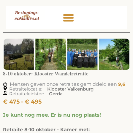
Ga
naar
de
inhoud
8-10 oktober: Klooster Wandelretraite
Mensen geven onze retraites gemiddeld een
9,6
Retraitelocatie:
Klooster Valkenburg
Retraiteleidster:
Gerda
Prijsklasse:
€
475
-
€
495
€ 475
Je kunt nog mee. Er is nu nog plaats!
tot
€ 495
Retraite 8-10 oktober - Kamer met: