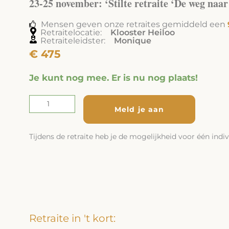
23-25 november: ‘Stilte retraite ‘De weg naar
Mensen geven onze retraites gemiddeld een
Retraitelocatie:
Klooster Heiloo
Retraiteleidster:
Monique
€
475
23-
Je kunt nog mee. Er is nu nog plaats!
25
november:
Alter
'Stilte
Meld je aan
retraite
'De
Tijdens de retraite heb je de mogelijkheid voor één ind
weg
naar
binnen'
aantal
Retraite in 't kort: