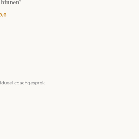
 binnen’
9,6
native:
ividueel coachgesprek.