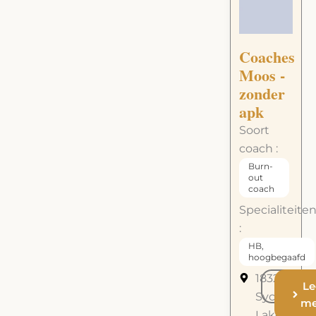
Coaches
Moos -
zonder
apk
Soort
coach :
Burn-
out
coach
Specialiteite
:
HB,
hoogbegaafd
1832
call
Le
Sycamore
me
Lake