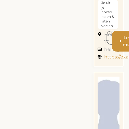
Je uit
je
hoofd
halen &
laten
voelen
Heidehof
call
Le
17
me
hello@ex
https://e