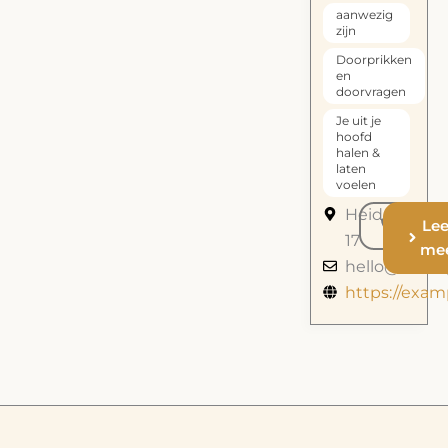
aanwezig
zijn
Doorprikken
en
doorvragen
Je uit je
hoofd
halen &
laten
voelen
Heidehof
call
Le
17
me
hello@exam
https://exa