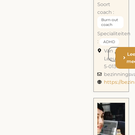
Soort
coach :
Burn-out
coach
Specialiteiten
:
ADHD
Van
call
Le
Leeuwenhoe
me
5-0139
bezinningsv
https://bezi