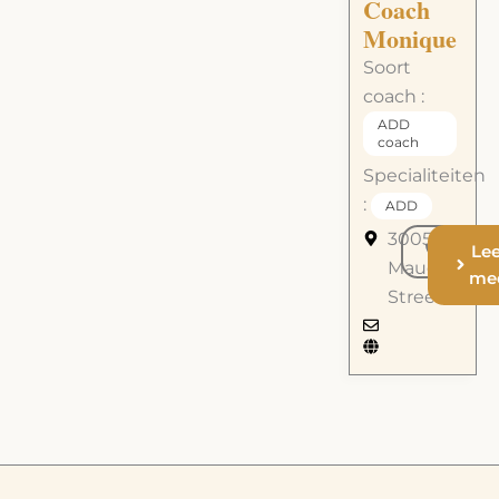
Coach
Monique
Soort
coach :
ADD
coach
Specialiteiten
:
ADD
3005
call
Le
Maud
me
Street