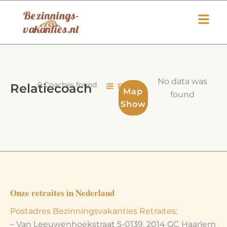
Ga
naar
de
inhoud
No data was
0
Coaches found
Relatiecoach
Filters
Map
found
Show
Onze retraites in Nederland
Postadres Bezinningsvakanties Retraites:
– Van Leeuwenhoekstraat 5-0139, 2014 GC Haarlem