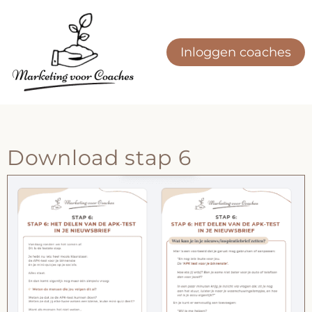
Ga
naar
de
Inloggen coaches
inhoud
Download stap 6